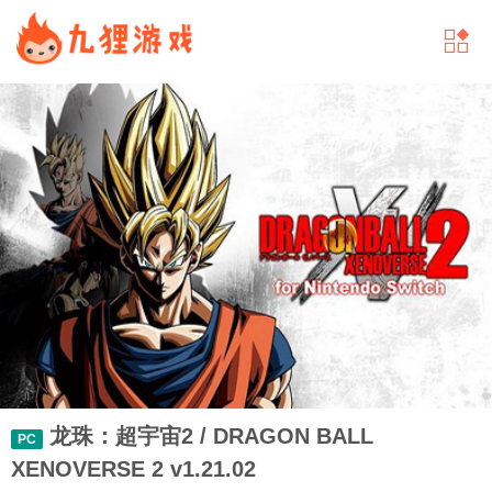
龙珠：超宇宙2 / DRAGON BALL
PC
XENOVERSE 2 v1.21.02