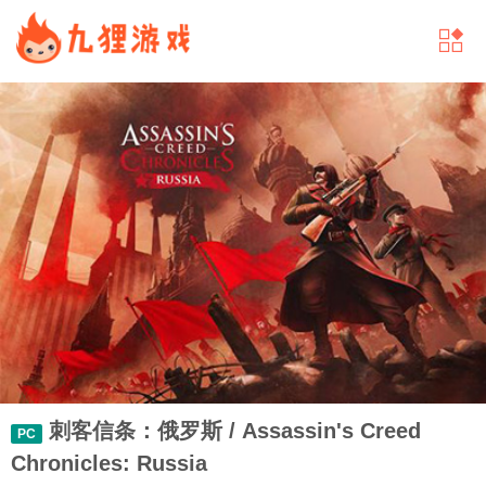
刺客信条：俄罗斯 / Assassin's Creed
PC
Chronicles: Russia