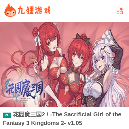
花园魔三国2 / -The Sacrificial Girl of the
PC
Fantasy 3 Kingdoms 2- v1.05