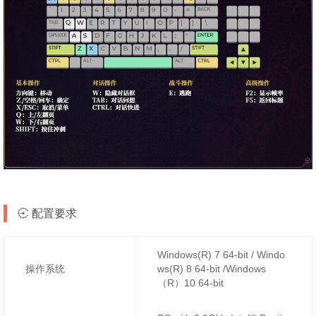
配置要求
Windows(R) 7 64-bit / Windo
操作系统
ws(R) 8 64-bit /Windows
（R）10 64-bit