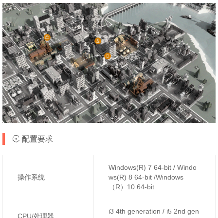
配置要求
Windows(R) 7 64-bit / Windo
操作系统
ws(R) 8 64-bit /Windows
（R）10 64-bit
i3 4th generation / i5 2nd gen
CPU/处理器