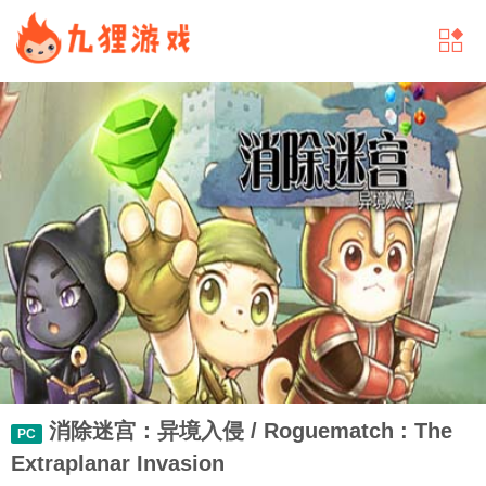
消除迷宫：异境入侵 / Roguematch : The
PC
Extraplanar Invasion