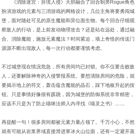
《消除迷宫：异境入侵》大胆融合了回合制类Rogue角色
扮演游戏的元素与三消游戏的网格设计，几位主角将要勇闯城
堡，面对随处可见的原生魔能和异位面生物。每个回合仔细观
察敌人的行动，是上前发动物理攻击？还是站在远处，通过融
合、消除魔能，施放元素魔法？时间紧迫，墙上奇怪的传送门
源源不断出现敌人，每一次行动都要谨慎考虑。
不过城堡现在情况危急，所有房间均已封锁。你不仅要击败敌
人，还要解除神奇的入侵警报系统。要想清除房间的危险，就
要揭示地上的符文，轰击蕴含魔能的晶石，踩下地板升起的按
钮。只是事情好像很有蹊跷，因为城堡的防御系统非常精密，
应该不只是为了防止喵咪法师入内寻找《喵灵之书》……
再提醒一句！很多房间都被元素力量占领了。千万小心，不然
就有可能从岩浆界域直接滑进寒冰火山位面，还有一定避开蒸