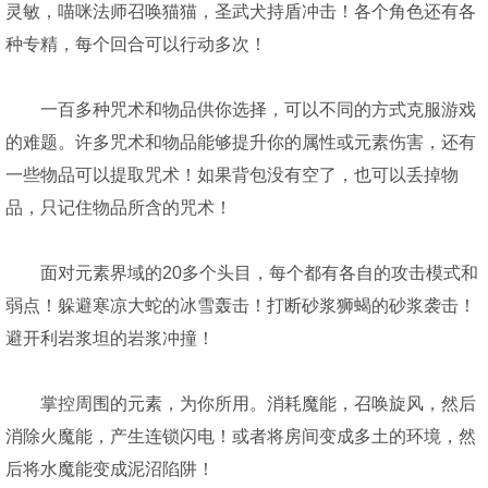
灵敏，喵咪法师召唤猫猫，圣武犬持盾冲击！各个角色还有各
种专精，每个回合可以行动多次！
一百多种咒术和物品供你选择，可以不同的方式克服游戏
的难题。许多咒术和物品能够提升你的属性或元素伤害，还有
一些物品可以提取咒术！如果背包没有空了，也可以丢掉物
品，只记住物品所含的咒术！
面对元素界域的20多个头目，每个都有各自的攻击模式和
弱点！躲避寒凉大蛇的冰雪轰击！打断砂浆狮蝎的砂浆袭击！
避开利岩浆坦的岩浆冲撞！
掌控周围的元素，为你所用。消耗魔能，召唤旋风，然后
消除火魔能，产生连锁闪电！或者将房间变成多土的环境，然
后将水魔能变成泥沼陷阱！