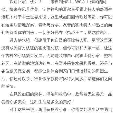
欢迎回家，伙计！——来自制作组，Wētā 工作室的问
候。快来在风景优美、宁静祥和的夏尔享受霍比特人的舒适生
活吧！对于中土世界来说，这里就如田园诗歌般闲适，你可以
在这里尽情地探索、装饰与分享。友善的霍比特人和熟悉的面
孔等待着你的到来，一切美好尽在《指环王™：夏尔传说》。
进入傍水镇，创建属于你自己的霍比特人吧。尽管这里还
没有成为官方认证的霍比屯村镇，但你可以和大家一起，让这
个古朴的小镇繁荣发展。无论是装饰自己的霍比特小家、照料
花园、在清澈的池塘边钓鱼、在野外采集水果和香草、还是与
各位镇民做交易，都能让你体会到家门口恬淡舒适的田园生
活。你还可以亲手准备饭菜款待霍比特人同乡并增进你们之间
的感情。
在风景如画的森林、湖泊和牧场中，欣赏着无边美景，品
尝着众多美食，这种生活是多么的美好！
对于这里来说，鸡毛蒜皮没小事，你需要处理生活中遇到