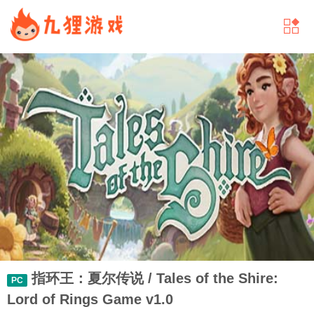
指环王：夏尔传说 / Tales of the Shire:
PC
Lord of Rings Game v1.0