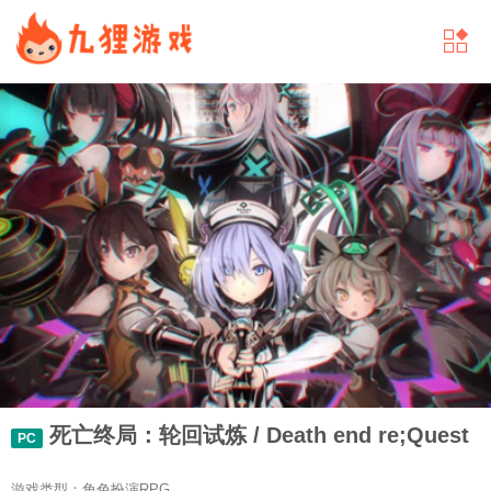
死亡终局：轮回试炼 / Death end re;Quest
PC
游戏类型：角色扮演RPG