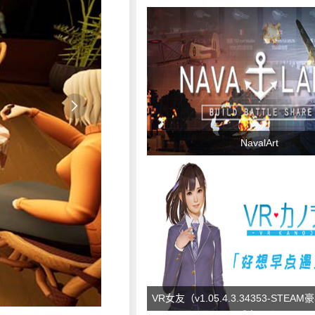
v1.103.315.1020

NavalArt
VR女友（v1.05.4.3.34353-STEA
成免VR）