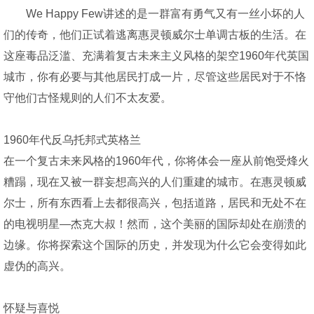
We Happy Few讲述的是一群富有勇气又有一丝小坏的人
们的传奇，他们正试着逃离惠灵顿威尔士单调古板的生活。在
这座毒品泛滥、充满着复古未来主义风格的架空1960年代英国
城市，你有必要与其他居民打成一片，尽管这些居民对于不恪
守他们古怪规则的人们不太友爱。
1960年代反乌托邦式英格兰
在一个复古未来风格的1960年代，你将体会一座从前饱受烽火
糟蹋，现在又被一群妄想高兴的人们重建的城市。在惠灵顿威
尔士，所有东西看上去都很高兴，包括道路，居民和无处不在
的电视明星—杰克大叔！然而，这个美丽的国际却处在崩溃的
边缘。你将探索这个国际的历史，并发现为什么它会变得如此
虚伪的高兴。
怀疑与喜悦