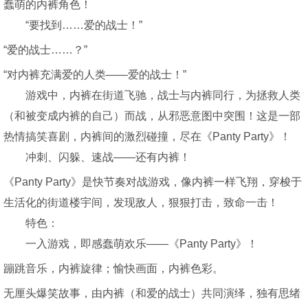
蠢萌的内裤角色！
“要找到……爱的战士！”
“爱的战士……？”
“对内裤充满爱的人类——爱的战士！”
游戏中，内裤在街道飞驰，战士与内裤同行，为拯救人类
（和被变成内裤的自己）而战，从邪恶意图中突围！这是一部
热情搞笑喜剧，内裤间的激烈碰撞，尽在《Panty Party》！
冲刺、闪躲、速战——还有内裤！
《Panty Party》是快节奏对战游戏，像内裤一样飞翔，穿梭于
生活化的街道楼宇间，发现敌人，狠狠打击，致命一击！
特色：
一入游戏，即感蠢萌欢乐——《Panty Party》！
蹦跳音乐，内裤旋律；愉快画面，内裤色彩。
无厘头爆笑故事，由内裤（和爱的战士）共同演绎，独有思绪