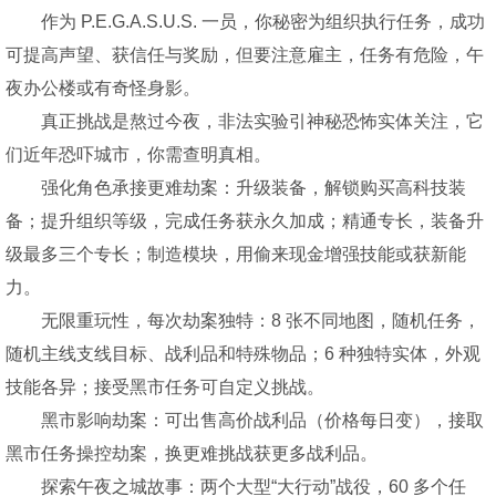
作为 P.E.G.A.S.U.S. 一员，你秘密为组织执行任务，成功
可提高声望、获信任与奖励，但要注意雇主，任务有危险，午
夜办公楼或有奇怪身影。
真正挑战是熬过今夜，非法实验引神秘恐怖实体关注，它
们近年恐吓城市，你需查明真相。
强化角色承接更难劫案：升级装备，解锁购买高科技装
备；提升组织等级，完成任务获永久加成；精通专长，装备升
级最多三个专长；制造模块，用偷来现金增强技能或获新能
力。
无限重玩性，每次劫案独特：8 张不同地图，随机任务，
随机主线支线目标、战利品和特殊物品；6 种独特实体，外观
技能各异；接受黑市任务可自定义挑战。
黑市影响劫案：可出售高价战利品（价格每日变），接取
黑市任务操控劫案，换更难挑战获更多战利品。
探索午夜之城故事：两个大型“大行动”战役，60 多个任