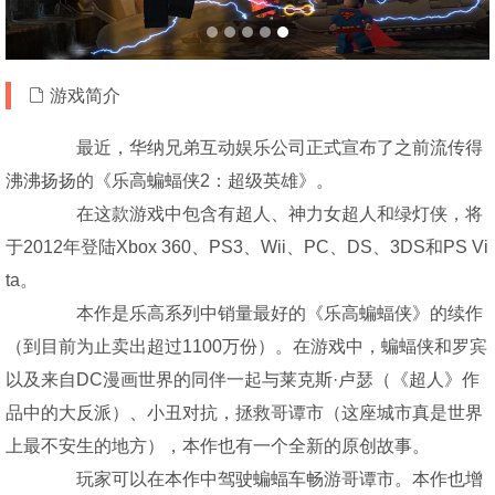
游戏简介
最近，华纳兄弟互动娱乐公司正式宣布了之前流传得
沸沸扬扬的《乐高蝙蝠侠2：超级英雄》。
在这款游戏中包含有超人、神力女超人和绿灯侠，将
于2012年登陆Xbox 360、PS3、Wii、PC、DS、3DS和PS Vi
ta。
本作是乐高系列中销量最好的《乐高蝙蝠侠》的续作
（到目前为止卖出超过1100万份）。在游戏中，蝙蝠侠和罗宾
以及来自DC漫画世界的同伴一起与莱克斯·卢瑟（《超人》作
品中的大反派）、小丑对抗，拯救哥谭市（这座城市真是世界
上最不安生的地方），本作也有一个全新的原创故事。
玩家可以在本作中驾驶蝙蝠车畅游哥谭市。本作也增