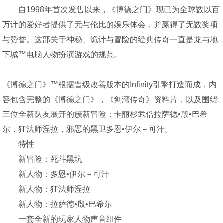
自1998年首次发售以来，《博德之门》现已为全球数以百
万计的爱好者提供了无与伦比的娱乐体会，并赢得了无数奖项
与赞誉。这部关于神秘、诡计与冒险的经典传奇一直是龙与地
下城™电脑人物扮演游戏的规范。
《博德之门》™根据晋级改善版本的Infinity引擎打造而成，内
容包含完整的《博德之门》，《剑湾传奇》资料片，以及围绕
三位全新队友展开的簇新冒险：卡丽杉武僧拉萨德•殷•巴希
尔，狂法师涅拉，邪恶的黑卫多恩•伊尔－可汗。
特性
新冒险：死斗黑坑
新人物：多恩•伊尔－可汗
新人物：狂法师涅拉
新人物：拉萨德•殷•巴希尔
一套全新的玩家人物声音组件