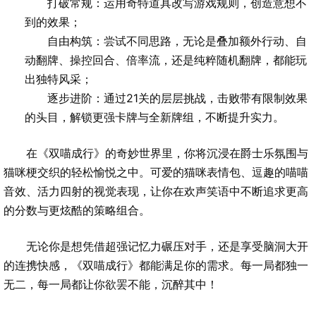
打破常规：运用奇特道具改写游戏规则，创造意想不
到的效果；
自由构筑：尝试不同思路，无论是叠加额外行动、自
动翻牌、操控回合、倍率流，还是纯粹随机翻牌，都能玩
出独特风采；
逐步进阶：通过21关的层层挑战，击败带有限制效果
的头目，解锁更强卡牌与全新牌组，不断提升实力。
在《双喵成行》的奇妙世界里，你将沉浸在爵士乐氛围与
猫咪梗交织的轻松愉悦之中。可爱的猫咪表情包、逗趣的喵喵
音效、活力四射的视觉表现，让你在欢声笑语中不断追求更高
的分数与更炫酷的策略组合。
无论你是想凭借超强记忆力碾压对手，还是享受脑洞大开
的连携快感，《双喵成行》都能满足你的需求。每一局都独一
无二，每一局都让你欲罢不能，沉醉其中！