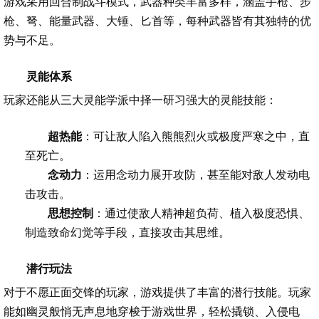
游戏采用回合制战斗模式，武器种类丰富多样，涵盖手枪、步
枪、弩、能量武器、大锤、匕首等，每种武器皆有其独特的优
势与不足。
灵能体系
玩家还能从三大灵能学派中择一研习强大的灵能技能：
超热能
：可让敌人陷入熊熊烈火或极度严寒之中，直
至死亡。
念动力
：运用念动力展开攻防，甚至能对敌人发动电
击攻击。
思想控制
：通过使敌人精神超负荷、植入极度恐惧、
制造致命幻觉等手段，直接攻击其思维。
潜行玩法
对于不愿正面交锋的玩家，游戏提供了丰富的潜行技能。玩家
能如幽灵般悄无声息地穿梭于游戏世界，轻松撬锁、入侵电