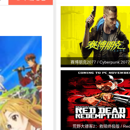
赛博朋克2077 / Cyberpunk 2077 
荒野大镖客2：救赎终极版 / Red 