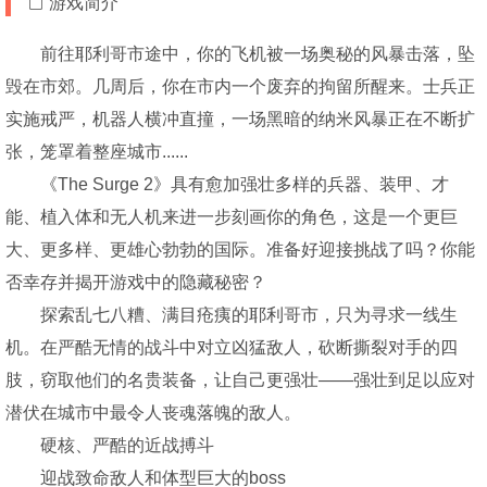
游戏简介
前往耶利哥市途中，你的飞机被一场奥秘的风暴击落，坠
毁在市郊。几周后，你在市内一个废弃的拘留所醒来。士兵正
实施戒严，机器人横冲直撞，一场黑暗的纳米风暴正在不断扩
张，笼罩着整座城市......
《The Surge 2》具有愈加强壮多样的兵器、装甲、才
能、植入体和无人机来进一步刻画你的角色，这是一个更巨
大、更多样、更雄心勃勃的国际。准备好迎接挑战了吗？你能
否幸存并揭开游戏中的隐藏秘密？
探索乱七八糟、满目疮痍的耶利哥市，只为寻求一线生
机。在严酷无情的战斗中对立凶猛敌人，砍断撕裂对手的四
肢，窃取他们的名贵装备，让自己更强壮——强壮到足以应对
潜伏在城市中最令人丧魂落魄的敌人。
硬核、严酷的近战搏斗
迎战致命敌人和体型巨大的boss