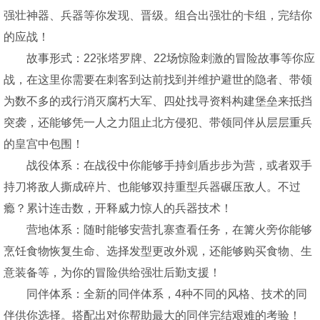
强壮神器、兵器等你发现、晋级。组合出强壮的卡组，完结你
的应战！
故事形式：22张塔罗牌、22场惊险刺激的冒险故事等你应
战，在这里你需要在刺客到达前找到并维护避世的隐者、带领
为数不多的戎行消灭腐朽大军、四处找寻资料构建堡垒来抵挡
突袭，还能够凭一人之力阻止北方侵犯、带领同伴从层层重兵
的皇宫中包围！
战役体系：在战役中你能够手持剑盾步步为营，或者双手
持刀将敌人撕成碎片、也能够双持重型兵器碾压敌人。不过
瘾？累计连击数，开释威力惊人的兵器技术！
营地体系：随时能够安营扎寨查看任务，在篝火旁你能够
烹饪食物恢复生命、选择发型更改外观，还能够购买食物、生
意装备等，为你的冒险供给强壮后勤支援！
同伴体系：全新的同伴体系，4种不同的风格、技术的同
伴供你选择。搭配出对你帮助最大的同伴完结艰难的考验！