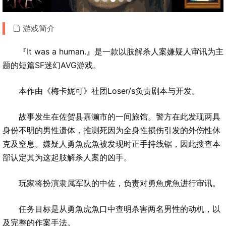
游戏简介
『It was a human.』是一款以肢解杀人案嫌疑人审讯为主
题的短篇SF迷幻AVG游戏。
本作由《梅卡妮可》社团Loser/s负责剧本与开发。
故事发生在佐贺县嘉濑市的一间旅馆。警方在此发现两具
身份不明的男性遗体，推测死因为全身性损伤引发的外伤性休
克及窒息。嫌疑人勇魚虎魚被发现时正手持线锯，因此搜查本
部认定其为这起肢解杀人案的凶手。
玩家将扮演隶属军队的中佐，负责对勇魚虎魚进行审讯。
任务目标是从勇魚虎魚口中查明杀害两名男性的动机，以
及完整的作案手法。