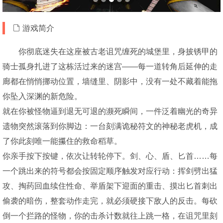
游戏简介
你彻底迷失在这座被古老诅咒缠死的城堡里，身披锈甲的
骑士孤身扎进了这栋活过来的迷宫——每一道转角后延伸的走
廊都在悄悄挪动位置，墙缝里、阴影中，没有一处不藏着能拖
你坠入深渊的新危险。
就在你被怪物逼到退无可退的濒死瞬间，一件泛着幽光的奇异
遗物突然滚落到你脚边：一台刻满诡秘符文的神秘老虎机，成
了你此刻唯一能攥住的救命稻草。
你亲手按下按键，依次让转轮停下。剑、心、盾、匕首……每
一个跳出来的符号都会按固定顺序触发对应行动：挥剑劈出猛
攻、掏药回血续住性命、举盾架下迎面的重击、摸出匕首刺出
偷袭的暗伤，整套动作走完，就必须硬接下敌人的反击。每砍
倒一个拦路的怪物，你的击杀计数就往上跳一格，在诅咒里刻