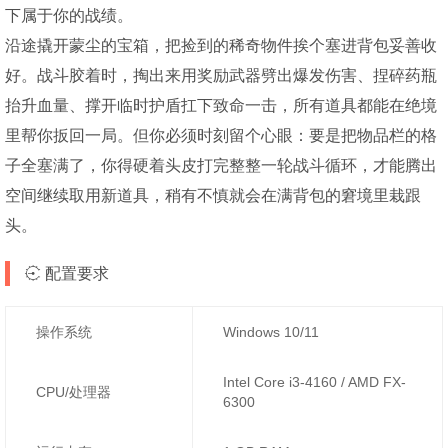
下属于你的战绩。
沿途撬开蒙尘的宝箱，把捡到的稀奇物件挨个塞进背包妥善收
好。战斗胶着时，掏出来用奖励武器劈出爆发伤害、捏碎药瓶
抬升血量、撑开临时护盾扛下致命一击，所有道具都能在绝境
里帮你扳回一局。但你必须时刻留个心眼：要是把物品栏的格
子全塞满了，你得硬着头皮打完整整一轮战斗循环，才能腾出
空间继续取用新道具，稍有不慎就会在满背包的窘境里栽跟
头。
配置要求
操作系统
Windows 10/11
Intel Core i3-4160 / AMD FX-
CPU/处理器
6300