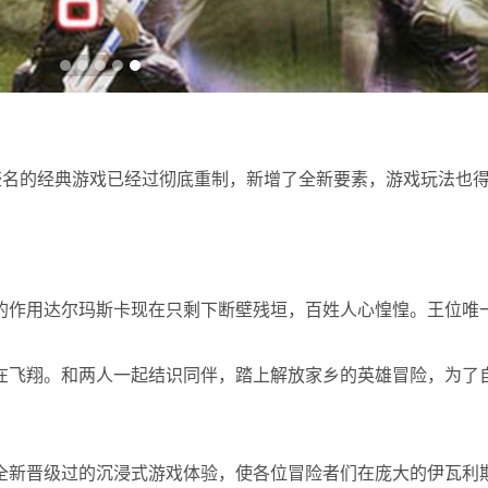
AGE - 这款享有盛名的经典游戏已经过彻底重制，新增了全新要素，游戏玩
的作用达尔玛斯卡现在只剩下断壁残垣，百姓人心惶惶。王位唯
在飞翔。和两人一起结识同伴，踏上解放家乡的英雄冒险，为了
全新晋级过的沉浸式游戏体验，使各位冒险者们在庞大的伊瓦利