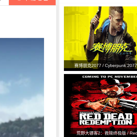
赛博朋克2077 / Cyberpunk 2077 
荒野大镖客2：救赎终极版 / Red 