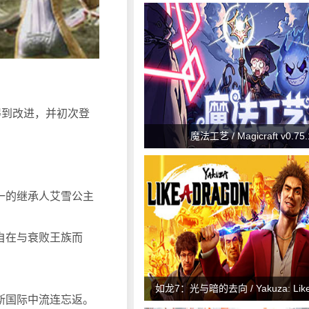
法也得到改进，并初次登
魔法工艺 / Magicraft v0.75.
一的继承人艾雪公主
自在与衰败王族而
如龙7：光与暗的去向 / Yakuza: Like 
斯国际中流连忘返。