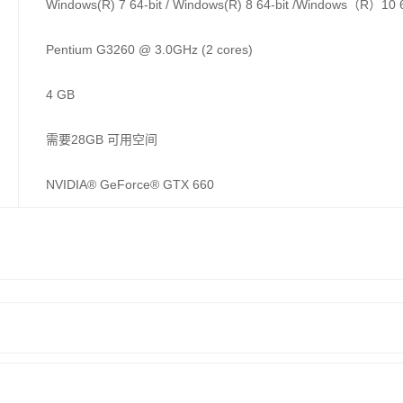
Windows(R) 7 64-bit / Windows(R) 8 64-bit /Windows（R）10 6
Pentium G3260 @ 3.0GHz (2 cores)
4 GB
需要28GB 可用空间
NVIDIA® GeForce® GTX 660