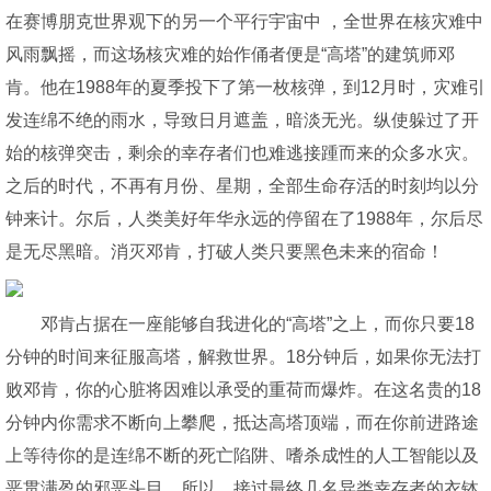
在赛博朋克世界观下的另一个平行宇宙中 ，全世界在核灾难中
风雨飘摇，而这场核灾难的始作俑者便是“高塔”的建筑师邓
肯。他在1988年的夏季投下了第一枚核弹，到12月时，灾难引
发连绵不绝的雨水，导致日月遮盖，暗淡无光。纵使躲过了开
始的核弹突击，剩余的幸存者们也难逃接踵而来的众多水灾。
之后的时代，不再有月份、星期，全部生命存活的时刻均以分
钟来计。尔后，人类美好年华永远的停留在了1988年，尔后尽
是无尽黑暗。消灭邓肯，打破人类只要黑色未来的宿命！
邓肯占据在一座能够自我进化的“高塔”之上，而你只要18
分钟的时间来征服高塔，解救世界。18分钟后，如果你无法打
败邓肯，你的心脏将因难以承受的重荷而爆炸。在这名贵的18
分钟内你需求不断向上攀爬，抵达高塔顶端，而在你前进路途
上等待你的是连绵不断的死亡陷阱、嗜杀成性的人工智能以及
恶贯满盈的邪恶头目。所以，接过最终几名异类幸存者的衣钵