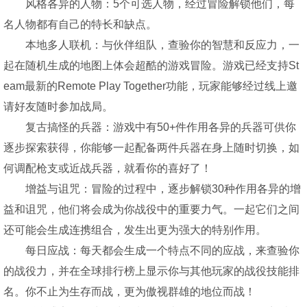
风格各异的人物：5个可选人物，经过冒险解锁他们，每
名人物都有自己的特长和缺点。
本地多人联机：与伙伴组队，查验你的智慧和反应力，一
起在随机生成的地图上体会超酷的游戏冒险。游戏已经支持St
eam最新的Remote Play Together功能，玩家能够经过线上邀
请好友随时参加战局。
复古搞怪的兵器：游戏中有50+件作用各异的兵器可供你
逐步探索获得，你能够一起配备两件兵器在身上随时切换，如
何调配枪支或近战兵器，就看你的喜好了！
增益与诅咒：冒险的过程中，逐步解锁30种作用各异的增
益和诅咒，他们将会成为你战役中的重要力气。一起它们之间
还可能会生成连携组合，发生出更为强大的特别作用。
每日应战：每天都会生成一个特点不同的应战，来查验你
的战役力，并在全球排行榜上显示你与其他玩家的战役技能排
名。你不止为生存而战，更为傲视群雄的地位而战！