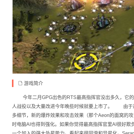
游戏简介
今年二月GPG出色的RTS最高指挥官没出多久，它的第一
人战役以及大量改进今年晚些时候就要上市了。 由于这些完善
多细节，新的爆炸效果和攻击效果（那个Aeon的面窝的攻
时电脑AI也得到强化。如果你觉得最高指挥官里AI很好欺负的话，
一个加入的强大外星势力。看起来很园滑和异星化。Sera