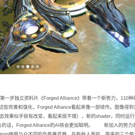
步独立资料片《Forged Alliance》带着一个新势力，11
和强化，Forged Alliance看起来像一部续作。图像得
击效果似乎就有改变，看起来挺不错），新的shader，同时运
Forged Alliance的AI将会更加聪明。 新加入的势力是S
phim使用与众不同的负能量武器。在新敌人面前，原来的三个