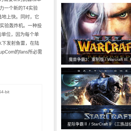
Asian Dynasties
力一个新的T4实验
在陆地上快。同时，它
的实验轰炸机。一种投
入的单位，因为每个单
在水下发射鱼雷，在陆
pCom的fans所必需
魔兽争霸3：重制版 / Warcraft III: R
v1.35.0.19887
4-bit
星际争霸Ⅱ / StarCraftⅡ（三族