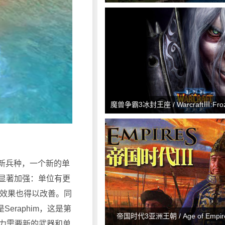
魔兽争霸3冰封王座 / WarcraftⅢ:Froz
0种新兵种，一个新的单
到显著加强：单位有更
行效果也得以改善。同
eraphim，这是第
帝国时代3亚洲王朝 / Age of Empires
势力需要新的武器和单