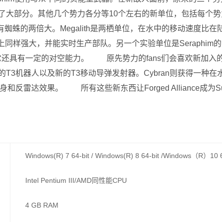
m占了大部分。其他几个势力各分等10个左右的新单位，包括每个势
h，有蜘蛛的两倍大。Megalith是两栖单位，在水中的移动速度比
同样强大，并能实时生产部队。另一个实验单位是Seraphim
同时，它还具有一定的对空能力。 原先势力的fans们会喜欢新加
T3机器人以及新的T3移动导弹发射器。Cybran则获得一种
反雷达效果。 所有这些新东西让Forged Alliance成为Su
Windows(R) 7 64-bit / Windows(R) 8 64-bit /Windows（R）10 6
Intel Pentium III/AMD同性能CPU
4 GB RAM