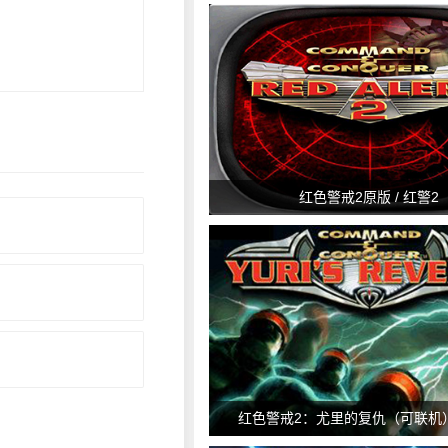
红色警戒2原版 / 红警2
红色警戒2：尤里的复仇（可联机）