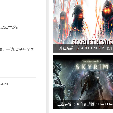
想更近一步。
绯红结系 / SCARLET NEXUS 豪华
题，一边以提升至国
4-bit
上古卷轴5：周年纪念版 / The Elder Sc
Skyrim Special Edition v1.6.11