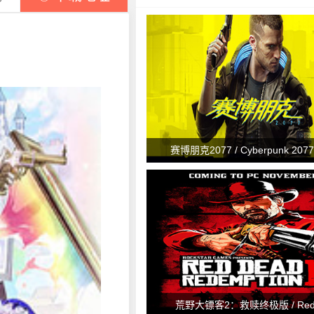
赛博朋克2077 / Cyberpunk 2077 
荒野大镖客2：救赎终极版 / Red 