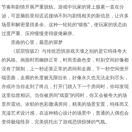
节奏和剧情开展严重脱轨。游戏中玩家的肾上腺素一直在分
泌，可是脑筋里却迟迟接纳不到与剧情相关的新信息，让许多
场景和解密显得多余。这种一轮轮的“锻炼”，使玩家的状态由
过度严重、压抑慢慢变得疲倦麻痹。
歪曲的心里，最恶的噩梦
《层层惊骇2》与传统恐惧游戏天壤之别的是它特殊夸大
的风格。画面时而幽静正常，时而歪曲色变，时刻空间好像都
没有了限制，上一秒还算正常的房间和走廊，下一秒空间便开
端歪曲，走廊的长度被无限拉长，好像永久也无法走到尽头，
亦或许当你走到了终点，打开门踏入下一个房间时，你却发现
这里似曾相识。当你被房间“戏耍”的同时，你又会被夸大的场
景所震动。浓郁的色彩撒满房间，精美的场景安置，特殊而又
充溢艺术设计感，在这种精心设计的场景中，普通的人偶也会
变得极端怪异，完美烘托出了游戏恐惧惊悚的气氛。