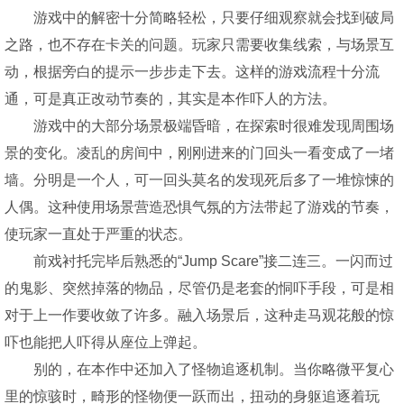
游戏中的解密十分简略轻松，只要仔细观察就会找到破局
之路，也不存在卡关的问题。玩家只需要收集线索，与场景互
动，根据旁白的提示一步步走下去。这样的游戏流程十分流
通，可是真正改动节奏的，其实是本作吓人的方法。
游戏中的大部分场景极端昏暗，在探索时很难发现周围场
景的变化。凌乱的房间中，刚刚进来的门回头一看变成了一堵
墙。分明是一个人，可一回头莫名的发现死后多了一堆惊悚的
人偶。这种使用场景营造恐惧气氛的方法带起了游戏的节奏，
使玩家一直处于严重的状态。
前戏衬托完毕后熟悉的“Jump Scare”接二连三。一闪而过
的鬼影、突然掉落的物品，尽管仍是老套的恫吓手段，可是相
对于上一作要收敛了许多。融入场景后，这种走马观花般的惊
吓也能把人吓得从座位上弹起。
别的，在本作中还加入了怪物追逐机制。当你略微平复心
里的惊骇时，畸形的怪物便一跃而出，扭动的身躯追逐着玩