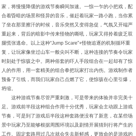
家，将慢慢降缓的游戏节奏瞬间加速。一惊一乍的小把戏，配
合着昏暗的场景和怪异的音乐，催赶着玩家一路小跑，当你累
了坐在那里擦汗的时候，音乐突然又变得急促，气氛又开端严
重起来，背后的暗影中传来怪物的嘶吼，玩家又得拎着疲乏双
腿慌张逃命。以上这种“Jump Scare”+怪物追逐的机制循环重
复，让玩家像坐过山车一般尖叫不断，这种连接的节奏令玩家
时刻处于惊骇之中。两种俗套的吓人手段组合在一起却有了惊
人的作用，用一套精美的组合拳把玩家打出内伤。游戏制作者
预备了引线，而我们玩家自己点燃了它，使惊骇在心里引爆，
坍缩。
这种游戏节奏尽管严重刺激，可是带来的体验并非完美十
足。游戏前半段这种组合作用十分优秀，玩家会主动跟上游戏
节奏，可是到了游戏后半段这种套路便没有了新意，在某些场
景中玩家乃至能够根据周围环境以及剧情开展猜到行将产生的
工作。固定套路用过几次就会失去新鲜感，更致命的是游戏的