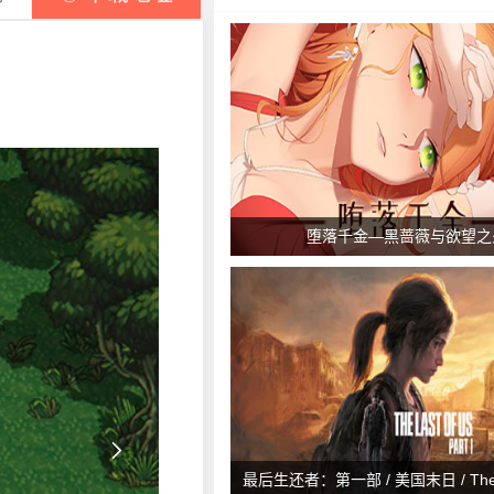
堕落千金—黑蔷薇与欲望之

最后生还者：第一部 / 美国末日 / The La