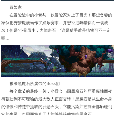
冒险家
在冒险途中的小骨与一伙冒险家对上了目光！那些贪婪的
家伙把狩猎魔族当作了娱乐赛事…并想经过狩猎你而一战成
名！但是“小骨虽小，力能击石！”谁是猎手谁是猎物可不一定
呢…
被漆黑魔石所腐蚀的Boss们
每个章节的最终一关，小骨会与因黑魔石的严重腐蚀而变
得强壮到不可理喻的最大敌人正面交锋！黑魔石是从生命本身
的憎恨和苦楚中提取的邪恶石头，它能污染并控制全部触碰到
它的生灵，也因而简直无人能够熟练的掌控黑魔石。