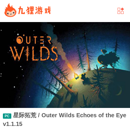
星际拓荒 / Outer Wilds Echoes of the Eye
PC
v1.1.15