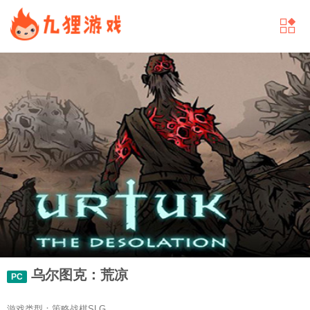
乌尔图克：荒凉
PC
游戏类型：策略战棋SLG