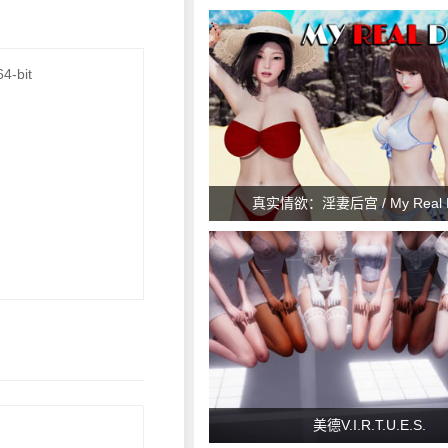
a NEET and an Angel v1.07+
4-bit
真实情欲：淫妻后宫 / My Real D
美德V.I.R.T.U.E.S.