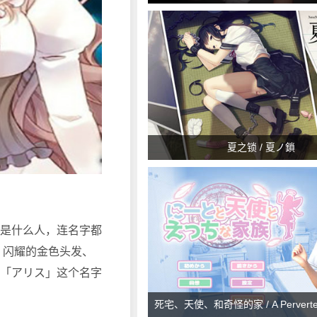
夏之锁 / 夏ノ鎖
是什么人，连名字都
闪耀的金色头发、
「アリス」这个名字
死宅、天使、和奇怪的家 / A Perverted 