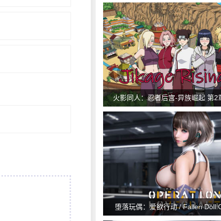
火影同人：忍者后宫-异族崛起 第2章 / 
Rising arc 2 v1.28a
堕落玩偶：爱欲行动 / Fallen Doll:Op
Lovecraft v0.49