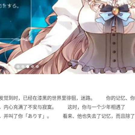
发觉到时，已经在漆黑的世界里徘徊，迷路。 你的记忆、你
人，内心充满了不安与寂寞。 这时，你与一个少年相遇了 
，并叫了你「ありす」。 看来、他也失去了记忆，而且除了