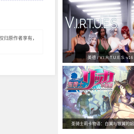
权归原作者享有，
美德 / V.I.R.T.U.E.S. v16
圣骑士莉卡物语：白翼与银翼的姐妹 