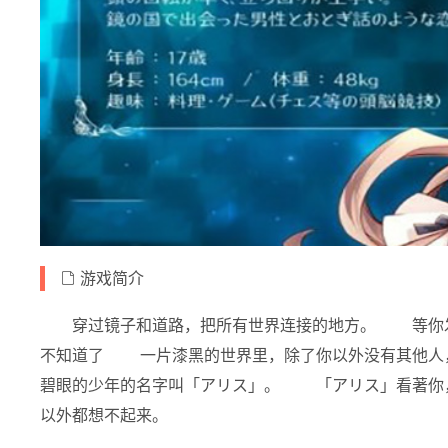
游戏简介
穿过镜子和道路，把所有世界连接的地方。 等你
不知道了 一片漆黑的世界里，除了你以外没有其他
碧眼的少年的名字叫「アリス」。 「アリス」看著你
以外都想不起来。