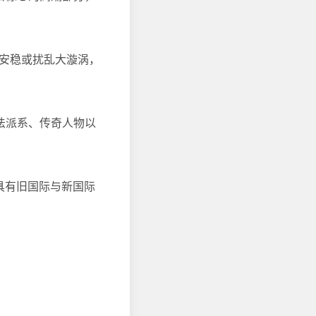
来安稳或扰乱大漩涡，
法派系、传奇人物以
括具有旧国际与新国际