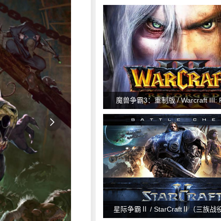
Asian Dynasties
魔兽争霸3：重制版 / Warcraft III: R
v1.35.0.19887

星际争霸Ⅱ / StarCraftⅡ（三族