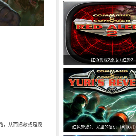
红色警戒2原版 / 红警2
争之路，从而拯救或是毁
红色警戒2：尤里的复仇（可联机）