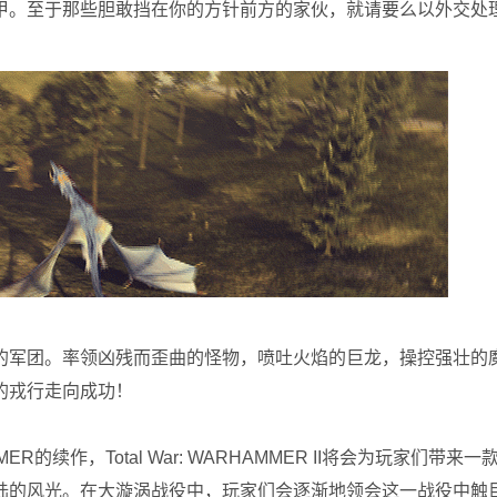
甲。至于那些胆敢挡在你的方针前方的家伙，就请要么以外交处
的军团。率领凶残而歪曲的怪物，喷吐火焰的巨龙，操控强壮的
的戎行走向成功！
MER的续作，Total War: WARHAMMER II将会为玩家们带
陆的风光。在大漩涡战役中，玩家们会逐渐地领会这一战役中触