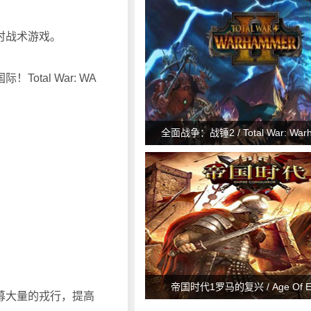
时战术游戏。
al War: WA
全面战争：战锤2 / Total War: Warh
帝国时代1罗马的复兴 / Age Of Em
募大量的戎行，提高