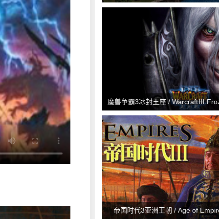
魔兽争霸3冰封王座 / WarcraftⅢ:Froz
帝国时代3亚洲王朝 / Age of Empires