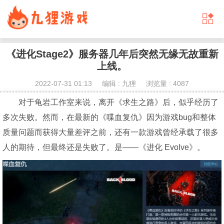
《进化Stage2》服务器几年后突然无缘无故重新
上线。
2022-07-31 01:13 编辑 : 九狸 浏览量 : 4087
对于龟岩工作室来说，离开《求生之路》后，似乎经历了
多次失败。然而，在最新的《喋血复仇》因为
游戏
bug和整体
质量问题而获得大量差评之前，还有一款
游戏
曾经承载了很多
人的期待，但最终还是失败了。是——《进化 Evolve》。