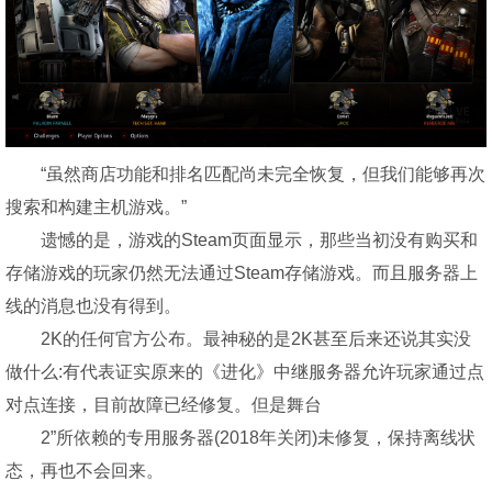
“虽然商店功能和排名匹配尚未完全恢复，但我们能够再次
搜索和构建主机
游戏
。”
遗憾的是，
游戏
的Steam页面显示，那些当初没有购买和
存储
游戏
的玩家仍然无法通过Steam存储
游戏
。而且服务器上
线的消息也没有得到。
2K的任何官方公布。最神秘的是2K甚至后来还说其实没
做什么:有代表证实原来的《进化》中继服务器允许玩家通过点
对点连接，目前故障已经修复。但是舞台
2”所依赖的专用服务器(2018年关闭)未修复，保持离线状
态，再也不会回来。