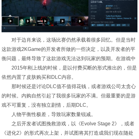
对于边肖来说，这场比赛仍然承载着很多回忆。但是当时
这款
游戏
2KGame的开发者所做的一些决定，以及开发者的平
衡问题，最终导致了这款
游戏
无法达到玩家的预期。在
游戏
中
2015年刚上线的时候，是以付费买断的形式推出的，但是
依然内置了皮肤购买和DLC内容。
那时候还是讨论DLC值不值得花钱，或者
游戏
公司太贪心
的时候。内购自然引起了我很多玩家的不满。但最重要的是
游
戏
不可重复，没有独立剧情，后期DLC。
人物平衡性极差，导致玩家数量锐减。
之后开发者试图挽救
游戏
，以《Evolve Stage 2》，或者
《进化2》的形式再次上架，并试图将其打造成我们现在随处