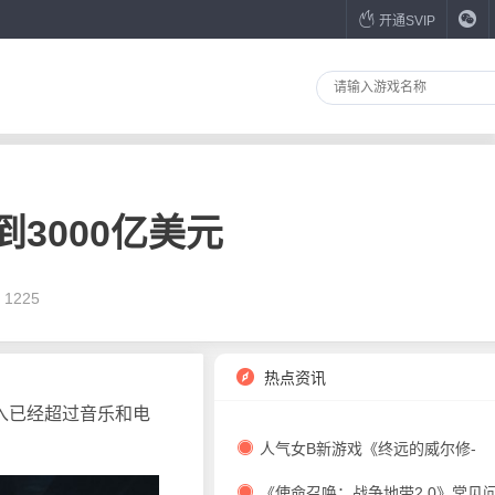
开通SVIP
3000亿美元
1225
热点资讯
入已经超过音乐和电
人气女B新游戏《终远的威尔修-
ErroR:salvation-》主要人物介绍
《使命召唤：战争地带2.0》常见