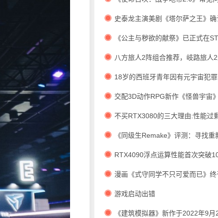
案
史泰龙主演美剧《塔尔萨之王》确
季。
《公主与秽欲的献祭》已正式在ST
市！
八方旅人2阵组合推荐，岐路旅人
合攻略
18岁的西班牙青年因有元宇宙犯
名随处可见
交配3D动作RPG新作《怪兽宇宙
不买RTX3080的三大理由:性能
多，没钱买。
《同级生Remake》评测：寻找
RTX4090浮点运算性能首次突破1
漫画《式守同学不只可爱而已》终
最后一章
游戏启动出错
《建筑模拟器》新作于2022年9月