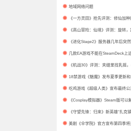
玩性强。
地域网络问题
《一方灵田》抢先评测：修仙加种
有搞头？
《高山冒险：仙境》评测：旋转，
头着地
《进化Stage2》服务器几年后突
新上线。
几款EA游戏不能在SteamDeck
快就来了。
《机战30》评测：夹缝里找乳摇
是机战老了？
18禁游戏《魅魔》发布夏季更新和
吃鸡游戏《超级人类》宣布最终公测
日开启。
《Cosplay模拟器》Steam版可
场景。
《守望先锋：归来》新英雄“扎克镇
绍
美剧《伞学院》官方宣布第四季将
一季。