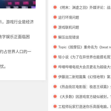
售。
《明末：渊虚之羽》外媒评论：战
但叙述却沉闷
运行环境问题
示，
游戏
行业是经济
游戏联机问题
的数字娱乐正面临困
解压出现错误
Topic《按摩狂》重命名为《beat r
，约占世界人口的一
登录Steam
轻小说《为了在异世界也能摸毛茸
画发表
担忧。
哔哩哔哩电视大会员更名为超级大
35元支持多平台。
伊藤润二新短篇集《幻怪地带》第
月7日上映。
《热血街区电影版：极恶王续篇》
9日在日本发布。
《大多数》因游戏官方疑似被封，
关闭。
工程师玩家打造迷你乐高版电脑，