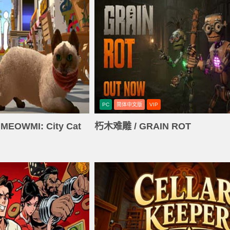
PC
简体中文版
VIP
OWMI: City Cat
朽木难雕 / GRAIN ROT