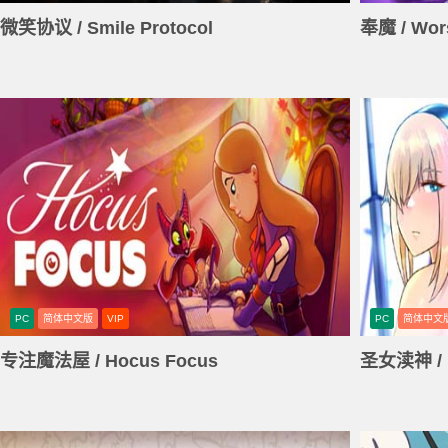
微笑协议 / Smile Protocol
奉魔 / Wor
PC
简体中文版
VIP
PC
简体中文
专注魔法屋 / Hocus Focus
圣女渎神 / U