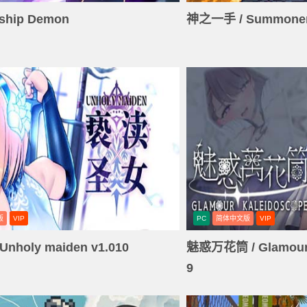
ship Demon
神之一手 / Summoner'
版
VIP
PC
简体中文版
VIP
nholy maiden v1.010
魅惑万花筒 / Glamour K
9