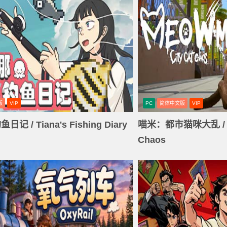
版
VIP
PC
简体中文版
VIP
 / Tiana's Fishing Diary
喵米：都市猫咪大乱 / ME
Chaos