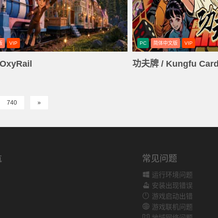
版
VIP
PC
简体中文版
VIP
xyRail
功夫牌 / Kungfu Card 
740
»
航
常见问题
运行环境问题
安装出现错误
游戏启动出错
游戏联机问题
地域网络问题