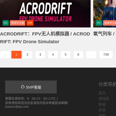
PC
简体中文版
VIP
PC
简体中文
ACRODRIFT：FPV无人机模拟器 / ACROD
氧气列车 / O
RIFT: FPV Drone Simulator
«
1
2
3
4
5
6
...
739
分类导
SVIP客服
首页
游戏库
客服在线时间：9：00-23：00 ( UTC )
如有侵权和违法信息请及时投诉举报投诉邮箱：
新闻
jiuliyun@qq.com
评测
攻略