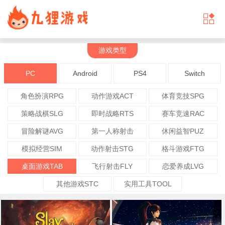
游戏类型
PC
Android
PS4
Switch
角色扮演RPG
动作游戏ACT
体育竞技SPG
策略战棋SLG
即时战略RTS
赛车竞速RAC
冒险解谜AVG
第一人称射击
休闲益智PUZ
模拟经营SIM
动作射击STG
格斗游戏FTG
桌面游戏TAB
飞行射击FLY
恋爱养成LVG
其他游戏STC
实用工具TOOL